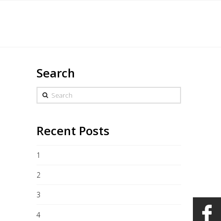
English
s
Marchandise
Galerie
Heures/Contact
Search
Search
Recent Posts
1
2
3
4