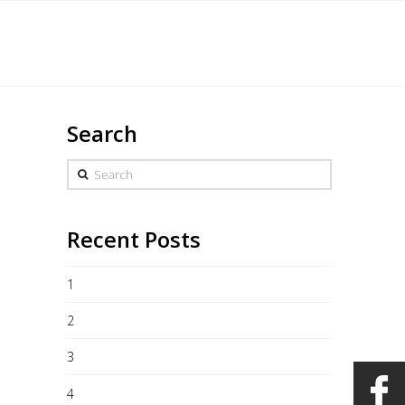
English
s
Marchandise
Galerie
Heures/Contact
Search
Search
Recent Posts
1
2
3
4