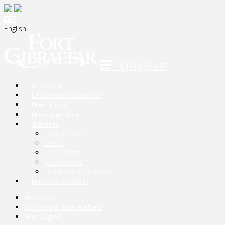
English
Navigation
Histoire
Location des salles
Mariages
Marchandise
Galerie
Cérémonies
Décor
Événements
Installations
Tournées historiques
Heures/Contact
Histoire
Location des salles
Mariages