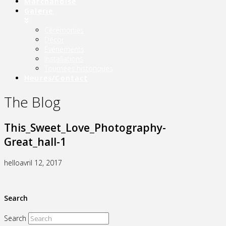
Marchandise
Galerie
Cérémonies
Décor
Événements
Installations
Tournées historiques
Heures/Contact
The Blog
This_Sweet_Love_Photography-
Great_hall-1
hello
avril 12, 2017
Search
Search