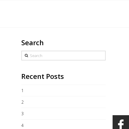
English
s
Marchandise
Galerie
Heures/Contact
Search
Search
Recent Posts
1
2
3
4