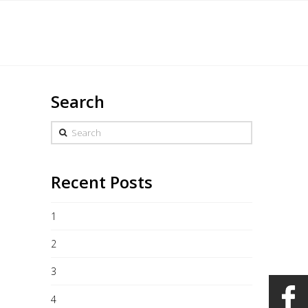
English
s
Marchandise
Galerie
Heures/Contact
Search
Search
Recent Posts
1
2
3
4