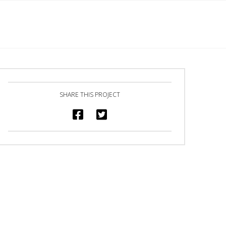
English
s
Marchandise
Galerie
Heures/Contact
SHARE THIS PROJECT