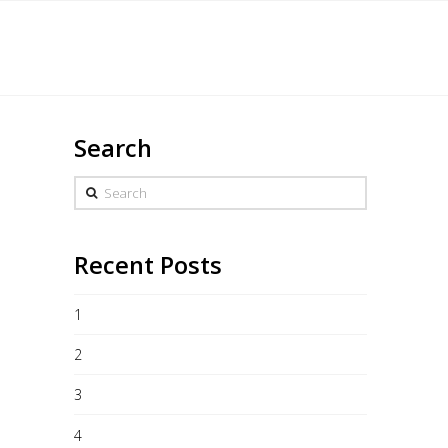
s
Marchandise
Galerie
Heures/Contact
Search
Search
Recent Posts
1
2
3
4