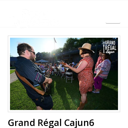
Nav
English
Grand Régal Cajun6