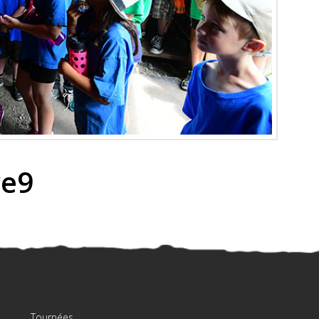
re9
Tournées